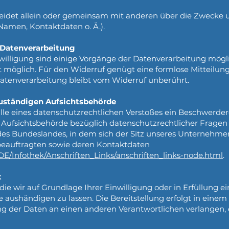
cheidet allein oder gemeinsam mit anderen über die Zwecke 
amen, Kontaktdaten o. Ä.).
r Datenverarbeitung
willigung sind einige Vorgänge der Datenverarbeitung möglic
eit möglich. Für den Widerruf genügt eine formlose Mitteilun
Datenverarbeitung bleibt vom Widerruf unberührt.
zuständigen Aufsichtsbehörde
alle eines datenschutzrechtlichen Verstoßes ein Beschwerde
 Aufsichtsbehörde bezüglich datenschutzrechtlicher Fragen 
s Bundeslandes, in dem sich der Sitz unseres Unternehmen
zbeauftragten sowie deren Kontaktdaten
DE/Infothek/Anschriften_Links/anschriften_links-node.html
.
t
die wir auf Grundlage Ihrer Einwilligung oder in Erfüllung e
tte aushändigen zu lassen. Die Bereitstellung erfolgt in ein
ng der Daten an einen anderen Verantwortlichen verlangen, er