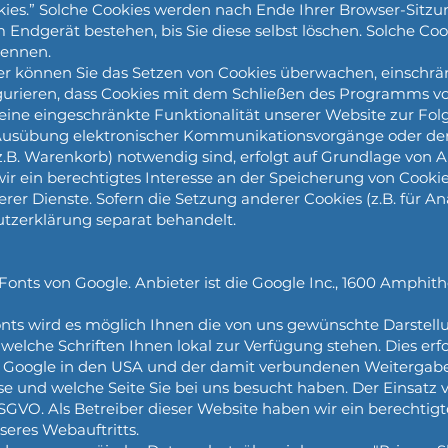
kies.” Solche Cookies werden nach Ende Ihrer Browser-Sitzu
 Endgerät bestehen, bis Sie diese selbst löschen. Solche Coo
kennen.
können Sie das Setzen von Cookies überwachen, einschrän
gurieren, dass Cookies mit dem Schließen des Programms vo
eine eingeschränkte Funktionalität unserer Website zur Fol
 Ausübung elektronischer Kommunikationsvorgänge oder der
. Warenkorb) notwendig sind, erfolgt auf Grundlage von Art. 
ir ein berechtigtes Interesse an der Speicherung von Cookie
rer Dienste. Sofern die Setzung anderer Cookies (z.B. für An
utzerklärung separat behandelt.
nts von Google. Anbieter ist die Google Inc., 1600 Amphit
nts wird es möglich Ihnen die von uns gewünschte Darstell
elche Schriften Ihnen lokal zur Verfügung stehen. Dies erf
 Google in den USA und der damit verbundenen Weitergabe
se und welche Seite Sie bei uns besucht haben. Der Einsatz 
f DSGVO. Als Betreiber dieser Website haben wir ein berechtig
eres Webauftritts.